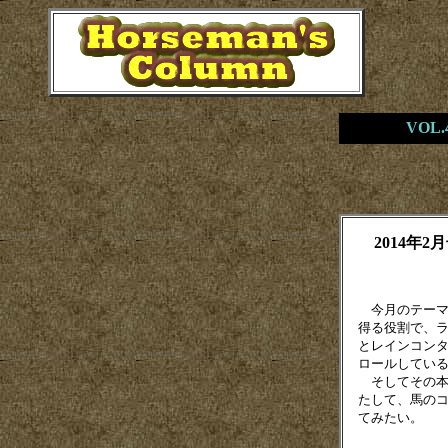
VOL
2014年2
今月のテーマ
得る役割で、
とレインコン
ロールしてい
そしてその本
たして、馬の
てみたい。