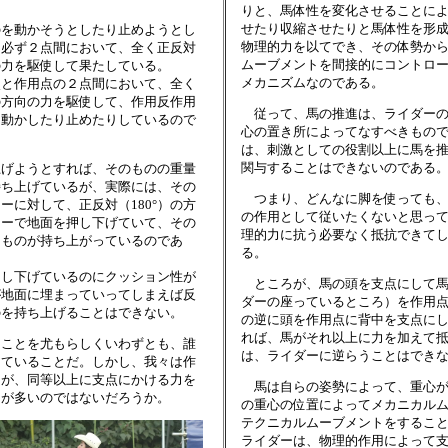
りと、馬体性を変化させることに
せたり収縮させたりと馬体性を形
を動かそうとしたり止めようとし
物理的力を以てでき、その体勢か
、必ず２点間において、全く正反対
ムーブメントを間接的にコントロ
の力を駆使して果たしている。
メカニズムなのである。
と作用点の２点間において、全く
の方向の力を駆使して、作用反作用
従って、馬の推進は、ライダーの
を動かしたり止めたりしているので
心の置き所によってなすべきもの
は、刺激としての役割以上に馬を
関与することはできないのである
げようとすれば、そのものの重量
持ち上げているが、実際には、その
つまり、どんなに脚を使っても、
ーに対して、正反対（180°）の方
の作用として従いたくないと思っ
ワーで地面を押し下げていて、その
理的力に抗う必要なく抵抗できて
てものが持ち上がっているのであ
る。
し下げているのにクッション性が
ところが、馬の頭を支点にして馬
が地面に埋まっていってしまえば反
ダーの座っているところ）を作用
のを持ち上げることはできない。
の逆に頭を作用点に背中を支点に
れば、馬がそれ以上に力を加えて
ことを尤もらしくいわずとも、誰
は、ライダーに逆らうことはでき
っていることだ。しかし、我々は作
るが、同等以上に支点にかける力を
馬は自らの姿勢によって、重心が
とが多いのではないだろうか。
の重心の位置によってメカニカル
テクニカルムーブメントをするこ
ライダーは、物理的作用によって