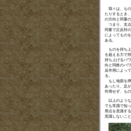
我々は、もの
たりするとき
の方向と同量
つまり、支点
同量で正反対
によってもの
ある。
ものを持ち上
を超える力で
持ち上げるパワ
向と同僚のパ
反作用によっ
る。
もし地面を押
あったり、足
作用せず、も
以上のような
でも常識で知
用点を意識す
意識しないこ