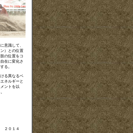
に意識して、
ョン）との位置
４肢の位置をコ
を自在に変化さ
作する。
ける異なるベ
動エネルギーと
ーメントを以
る。
４