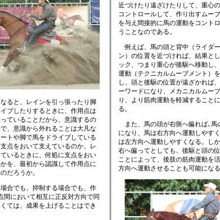
近づけたり遠ざけたりして、重心
コントロールして、作り出すムー
を与え間接的に馬の運動をコント
うことなのである。
例えば、馬の頭と背中（ライダー
ン）の位置を近づければ、結果と
ック、つまり重心が後駆へ移動し
運動（テクニカルムーブメント）
し、頭と後駆の位置が遠ざかれば
ーワードになり、メカニカルムー
り、より筋肉運動を軽減すること
なると、レインを引っ張ったり脚
る。
ライブしたりするときに、作用点は
思っていることだから、意識するの
また、馬の頭が右側へ偏れば､馬
とで、意識から外れることは大凡な
になり、馬は右方向へ運動しやす
シートや脚で馬をドライブしている
は左方向へ運動しやすくなる。し
に支点をおいて支えているのか、レ
右へ偏ってとしても、後駆と頭の
っているときに、何処に支点をおい
ことによって、後肢の筋肉運動を
のかを、最初から認識して作用点に
方向へ運動させることも可能にな
るのだろうか。
場合でも、抑制する場合でも、作
点間において相互に正反対方向で同
なくては、成果を上げることはでき
。