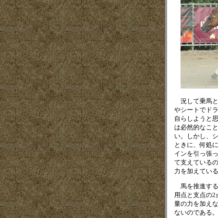
況して乗馬と
やシートでド
自らしようと
は必然的なこ
い。しかし、
ときに、何処
インを引っ張
て支えている
力を加えてい
馬を推進する
用点と支点の2
量の力を加え
ないのである