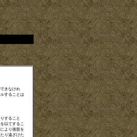
できなけれ
ールすることは
りすること
力を以てするこ
頭により後肢を
けたり遠ざけた