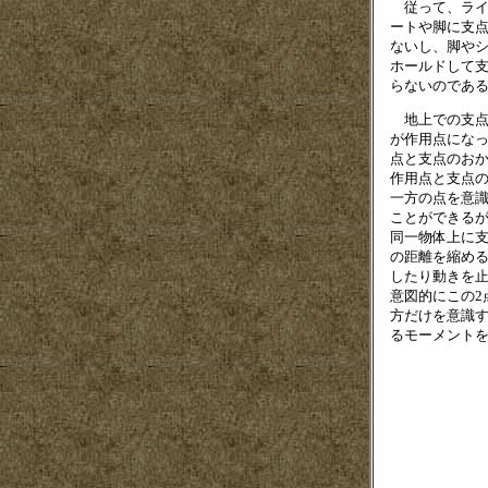
従って、ライ
ートや脚に支
ないし、脚や
ホールドして
らないのであ
地上での支点
が作用点にな
点と支点のお
作用点と支点
一方の点を意
ことができる
同一物体上に
の距離を縮め
したり動きを
意図的にこの2
方だけを意識
るモーメント