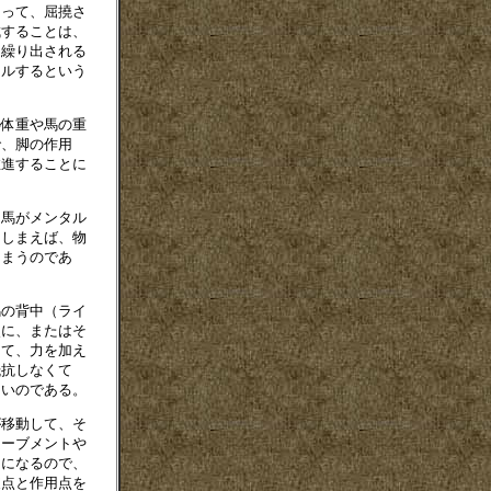
よって、屈撓さ
成することは、
ら繰り出される
ールするという
体重や馬の重
で、脚の作用
推進することに
。
馬がメンタル
てしまえば、物
しまうのであ
の背中（ライ
点に、またはそ
して、力を加え
抵抗しなくて
ないのである。
移動して、そ
ムーブメントや
とになるので、
支点と作用点を