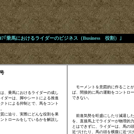
.47｢乗馬におけるライダーのビジネス（Business 役割）｣
月号
モーメントを意図的に作ることが
ば、間接的に馬の運動をコントロ
は、乗馬におけるライダーの成し
できない。
ライダーは、脚やシートによる推進
タクトによる抑制とで、馬をコント
る。
質に迫り、実際にどんな役割を果
前進気勢を旺盛にしたり減退した
コントロールをしているかを解説し
を、直接馬上でライダーが物理的
とはできずに、ライダーは、馬の
近づけたり、馬の頭を横腹に近づ