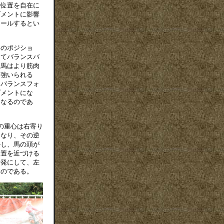
の位置を自在に
ブメントに影響
ロールするとい
のポジショ
してバランスバ
、馬はより筋肉
を強いられる
、バランスフォ
ブメントにな
になるのであ
の重心は右寄り
くなり、その逆
かし、馬の頭が
位置を近づける
活発にして、左
るのである。