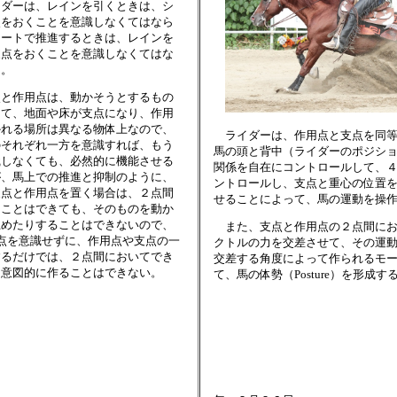
ダーは、レインを引くときは、シ
点をおくことを意識しなくてはなら
シートで推進するときは、レインを
支点をおくことを意識しなくてはな
る。
と作用点は、動かそうとするもの
って、地面や床が支点になり、作用
かれる場所は異なる物体上なので、
ライダーは、作用点と支点を同等
のそれぞれ一方を意識すれば、もう
馬の頭と背中（ライダーのポジシ
識しなくても、必然的に機能させる
関係を自在にコントロールして、
が、馬上での推進と抑制のように、
ントロールし、支点と重心の位置
支点と作用点を置く場合は、２点間
せることによって、馬の運動を操
ることはできても、そのものを動か
止めたりすることはできないので、
また、支点と作用点の２点間にお
点を意識せずに、作用点や支点の一
クトルの力を交差させて、その運
するだけでは、２点間においてでき
交差する角度によって作られるモ
を意図的に作ることはできない。
て、馬の体勢（Posture）を形成す
２０１