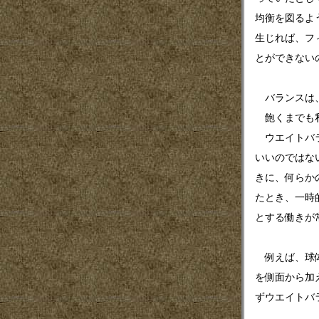
均衡を図るよ
生じれば、フ
とができない
バランスは、
飽くまでも私
ウエイトバラ
いいのではな
きに、何らか
たとき、一時
とする働きが
例えば、球体
を側面から加
ずウエイトバ