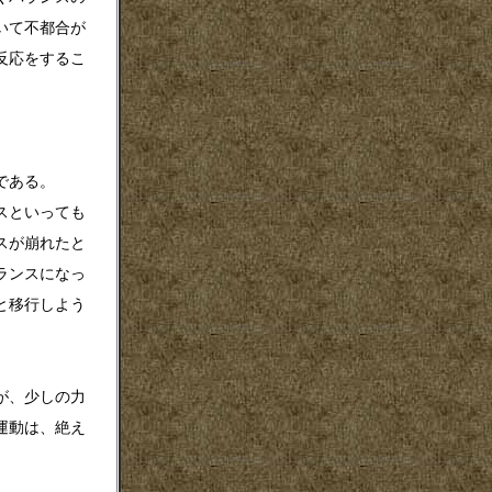
いて不都合が
反応をするこ
である。
スといっても
スが崩れたと
ランスになっ
と移行しよう
が、少しの力
運動は、絶え