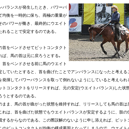
バランスが発生したとき、パワーバ
て均衡を一時的に保ち、両極の重量が
そのパワーが働き、最終的にウエイト
たれることで安定するのである。
首をベンドさせてビットコンタクト
れば、馬の首は元に戻ろうとする｡
首をベンドさせる前に馬のウエイト
定していたとすると、首を曲げたことでアンバランスになったと考える
を発揮してパワーバランスを取って倒れないようにしていると考えられ
トコンタクトをリリースすれば、元の安定(ウエイトバランス)した状
ろうとするのである。
まま、馬の首が曲がった状態を維持すれば、リリースしても馬の首は
これは、首を曲げた状態でもウエイトバランスが安定するように、肢の
成するからなのである。この際誤解のないように申し添えれば、ビット
このビットコンタクトが均衡の構成要因となってしまうので、ウエイト