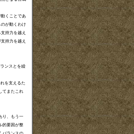
動くことであ
ものが動くわけ
る支持力を越え
が支持力を越え
ランスとを繰
れを支えるた
してまたこれ
あり、もう一
ル的要因が整
くバランスの