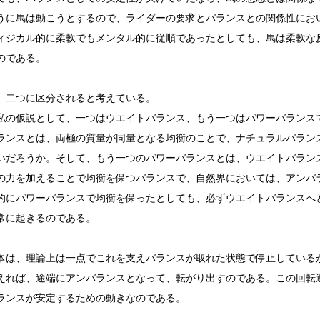
うに馬は動こうとするので、ライダーの要求とバランスとの関係性にお
ィジカル的に柔軟でもメンタル的に従順であったとしても、馬は柔軟な
のである。
二つに区分されると考えている。
の仮説として、一つはウエイトバランス、もう一つはパワーバランス
ンスとは、両極の質量が同量となる均衡のことで、ナチュラルバラン
いだろうか。そして、もう一つのパワーバランスとは、ウエイトバラン
の力を加えることで均衡を保つバランスで、自然界においては、アンバ
的にパワーバランスで均衡を保ったとしても、必ずウエイトバランスへ
常に起きるのである。
は、理論上は一点でこれを支えバランスが取れた状態で停止している
えれば、途端にアンバランスとなって、転がり出すのである。この回転
ランスが安定するための動きなのである。