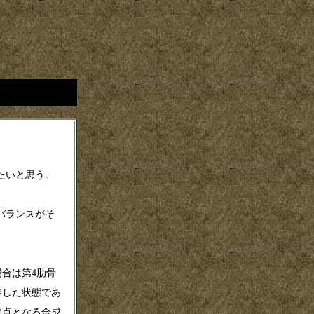
たいと思う。
バランスがそ
合は第4肋骨
乗した状態であ
間点となる合成