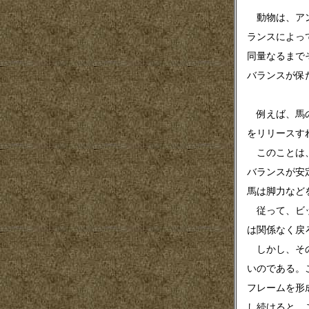
動物は、アン
ランスによっ
同量なるまで
バランスが保
例えば、馬の
をリリースす
このことは、
バランスが安
馬は脚力など
従って、ビッ
は関係なく戻
しかし、その
いのである。
フレームを形
し続けると、