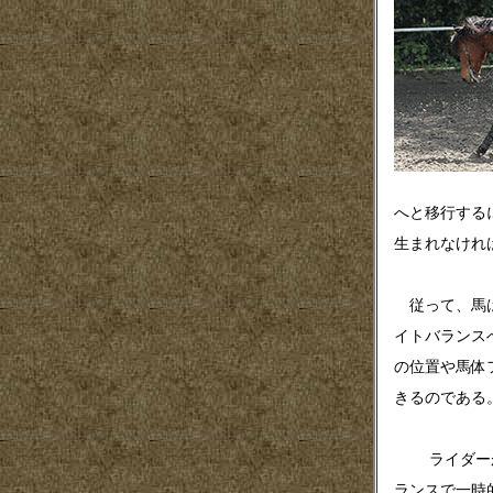
へと移行する
生まれなけれ
従って、馬は
イトバランス
の位置や馬体
きるのである
ライダーが色
ランスで一時