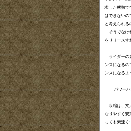
求した態勢で
はできないの
と考えられる
そうでなけれ
をリリースす
ライダーの要
ンスになるの
ンスになるよ
パワーバラン
収縮は、支点
なりやすく安
っても素速く