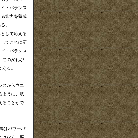
エイトバランス
せる能力を養成
ある。
として応える
としてこれに応
エイトバランス
。この変化が
である。
ンスからウエ
るように、肢
えることがで
馬はパワーバ
ではなく、要