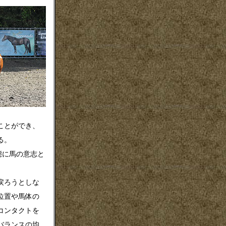
ことができ、
る。
態に馬の意志と
戻ろうとしな
位置や馬体の
コンタクトを
バランスの均