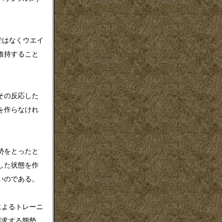
ではなくウエイ
維持すること
その反応した
を作らなけれ
勢をとったと
した状態を作
いのである。
よるトレーニ
要求する態勢