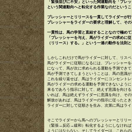
「緊張並びに不安」といった関連動向を「プレッ
という関連動向へと転化する作業なのだというこ
プレッシャーとリリースを一貫してライダーが行
プレッシャーをライダーの要求と理解して、その
一貫性は、馬の学習と直結することなので極めて
「プレッシャーを与え、馬がライダーの求めに従
（リリース）する。」という一連の動作を法則と
しかしこれだけで馬がライダーに対して、リスペ
馬がライダーに従順になるには、プレッシャーを
になって、馬が次に求められる運動を予測できて
馬が予測できてしまうということは、馬の意識が
これを繰り返せば、馬はライダーにコンセントレ
馬がライダーの求める運動を予測できないように
来るであろう指示に対して、絶えず意識を向ける
いれば、馬は絶えずライダーに意識を向け、その
解放があれば、馬はライダーの指示に従ったとき
ライダーに対して従順さを生み、次第に馬はライ
そこでライダーから馬へのプレッシャーとリリー
（緊張→反応→緩和）転化するようにしなければ
ようにはならない。そしてライダーは、これらの