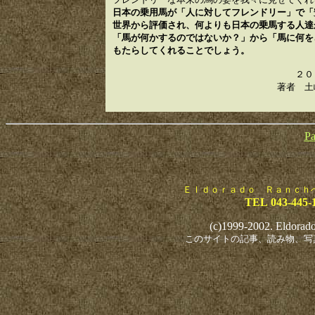
日本の乗用馬が「人に対してフレンドリー」で「
世界から評価され、何よりも日本の乗馬する人達
「馬が何かするのではないか？」から「馬に何を
もたらしてくれることでしょう。
２００８年４月
著者 土岐田 
Pa
Ｅｌｄｏｒａｄｏ Ｒａｎｃｈ
TEL
043-445-
(c)1999-2002. Eldorado 
このサイトの
記事、読み物、写