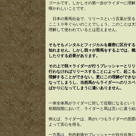
ゴールです。しかしその第一歩がライダーに理解
嘆かわしいことです。
日本の乗馬社会で、リリースという言葉が至る
ここ１０年ぐらいのことでしょう。このことは大
理解して使われているとは思えません。
そもそもメンタルとフィジカルを厳密に区分する
知れません。しかし我々が乗馬をする上では、概
したりする必要があります。
その上で我々ライダーが行うプレッシャーとリリ
行わなければリリースすることによって、起こる
理解することができない。更にこの理解ができな
なってしまうし、当然馬からライダーへのリスペ
ばかりになってしまうに違いありません。
一体全体馬がライダーに対して従順になるという
初期段階において、ライダーと馬は互いに違う結
例えば、ライダーは、馬がいつもライダーの意図
よって安心を得る。
一方馬は、外的刺激やプレッシャーが自分自身に