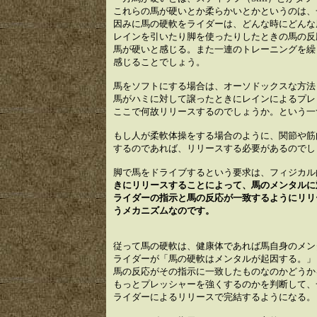
これらの馬が硬いとか柔らかいとかというのは、
因みに馬の硬軟をライダーは、どんな時にどんな
レインを引いたり脚を使ったりしたときの馬の反
馬が硬いと感じる。また一連のトレーニングを繰
感じることでしょう。
馬をソフトにする場合は、オーソドックスな方法
馬がハミに対して譲ったときにレインによるプレ
ここで何故リリースするのでしょうか。という一
もし人が柔軟体操をする場合のように、関節や筋
するのであれば、リリースする必要があるのでし
脚で馬をドライブするという要求は、フィジカル
きにリリースすることによって、馬のメンタルに
ライダーの指示と馬の反応が一致するようにリリ
うメカニズムなのです。
従って馬の硬軟は、健康体であれば馬自身のメン
ライダーが「馬の硬軟はメンタルが起因する。」
馬の反応がその指示に一致したものなのかどうか
もっとプレッシャーを強くするのかを判断して、
ライダーによるリリースで完結するようになる。