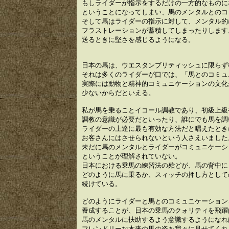
もしライダーが指示をするだけの一方的なものに
ということになってしまい、馬のメンタルとのコ
そして馬はライダーの指示に対して、メンタル的
フラストレーションが蓄積してしまったりします
送るときに堅さを感じるようになる。
日本の馬は、ウエスタンブリティッシュに限らず
それは多くのライダーが口では、「馬とのコミュ
実際には動物と精神的コミュニケーションの文化
少ないからだといえる。
私が馬を乗ることイコール調教であり、初級上級
調教の意識が必要だといったり、誰にでも馬を調
ライダーの上達に最も有効な方法だと唱えたとき
お客さんにはさせられないという人さえいました
未だに馬のメンタルとライダーがコミュニケーシ
ということが理解されていない。
日本における乗馬の練習法の殆どが、馬の背中に
どのように馬に乗るか、スィッチの押し方として
続けている。
どのようにライダーと馬とのコミュニケーション
養成することが、日本の乗馬のクォリティを飛躍
馬のメンタルに扶助するよう意識するようになれ
フレンドリーな本来の馬の姿を我々に見せてくれ