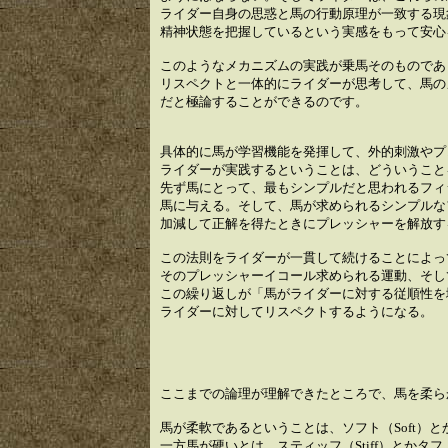
ライダー自身の思惑と馬の行動原理が一致する現
精神状態を把握しているという実感をもって安心
このようなメカニズムの実践が乗馬そのものであ
リスペクトと一体的にライダーが思考して、馬の
だと極論することができるのです。
具体的に馬が学習機能を発揮して、外的刺激やプ
ライダーが実践するということは、どういうこと
先ず馬にとって、最もシンプルだと思われるフィ
馬に与える。そして、馬が求められるシンプルな
加減して正解を得たときにプレッシャーを解放す
この法則をライダーが一貫して続けることによっ
そのプレッシャーイコール求められる運動、そし
この繰り返しが「馬がライダーに対する従順性を
ライダーに対してリスペクトするようになる。
ここまでの論理が理解できたところで、馬を柔ら
馬が柔軟であるということは、ソフト（Soft）とか
一方馬が硬いとは、スティッフ（Stiff）とかタフ