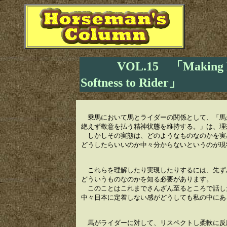
VOL.15 「Making Re
Softness to Rider」
乗馬において馬とライダーの関係として、「馬
絶えず敬意を払う精神状態を維持する。」は、理
しかしその実態は、どのようなものなのかを実
どうしたらいいのか中々分からないというのが現
これらを理解したり実現したりするには、先ず
どういうものなのかを知る必要があります。
このことはこれまでさんざん至るところで話し
中々日本に定着しない感がどうしても私の中にあ
馬がライダーに対して、リスペクトし柔軟に反