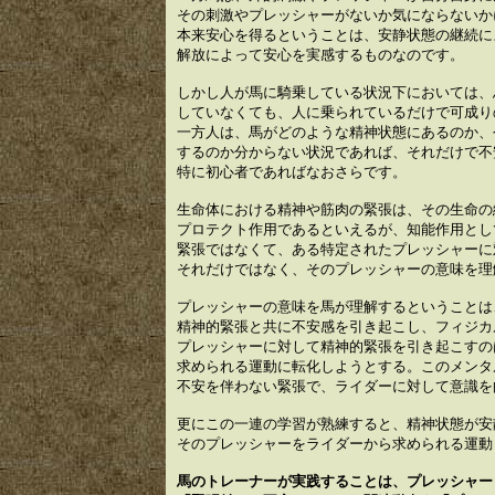
その刺激やプレッシャーがないか気にならないか
本来安心を得るということは、安静状態の継続に
解放によって安心を実感するものなのです。
しかし人が馬に騎乗している状況下においては、
していなくても、人に乗られているだけで可成り
一方人は、馬がどのような精神状態にあるのか、
するのか分からない状況であれば、それだけで不
特に初心者であればなおさらです。
生命体における精神や筋肉の緊張は、その生命の
プロテクト作用であるといえるが、知能作用とし
緊張ではなくて、ある特定されたプレッシャーに
それだけではなく、そのプレッシャーの意味を理
プレッシャーの意味を馬が理解するということは
精神的緊張と共に不安感を引き起こし、フィジカ
プレッシャーに対して精神的緊張を引き起こすの
求められる運動に転化しようとする。このメンタ
不安を伴わない緊張で、ライダーに対して意識を
更にこの一連の学習が熟練すると、精神状態が安
そのプレッシャーをライダーから求められる運動
馬のトレーナーが実践することは、プレッシャー